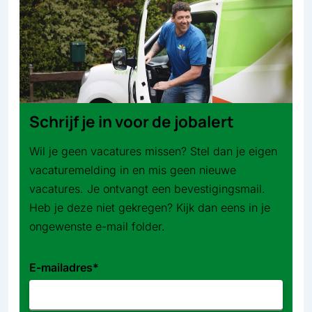
Schrijf je in voor de jobalert
Wil je geen vacatures missen? Stel dan je eigen
vacaturemelding in en mis geen nieuwe
vacatures. Je ontvangt een bevestigingsmail.
Heb je deze niet gekregen? Kijk dan eens in je
ongewenste e-mail folder.
E-mailadres
*