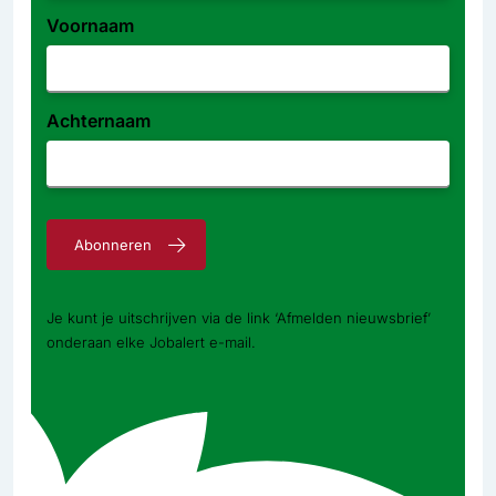
Voornaam
Achternaam
Abonneren
Je kunt je uitschrijven via de link ‘Afmelden nieuwsbrief’
onderaan elke Jobalert e-mail.