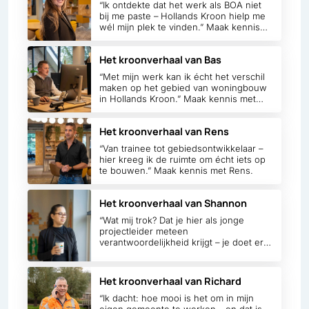
“Ik ontdekte dat het werk als BOA niet
bij me paste – Hollands Kroon hielp me
wél mijn plek te vinden.” Maak kennis
met Anouk.
Het kroonverhaal van Bas
“Met mijn werk kan ik écht het verschil
maken op het gebied van woningbouw
in Hollands Kroon.” Maak kennis met
Bas.
Het kroonverhaal van Rens
“Van trainee tot gebiedsontwikkelaar –
hier kreeg ik de ruimte om écht iets op
te bouwen.” Maak kennis met Rens.
Het kroonverhaal van Shannon
“Wat mij trok? Dat je hier als jonge
projectleider meteen
verantwoordelijkheid krijgt – je doet er
écht toe.” Maak kennis met Shannon.
Het kroonverhaal van Richard
“Ik dacht: hoe mooi is het om in mijn
eigen gemeente te werken – en dat is