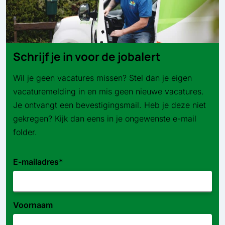
Schrijf je in voor de jobalert
Wil je geen vacatures missen? Stel dan je eigen
vacaturemelding in en mis geen nieuwe vacatures.
Je ontvangt een bevestigingsmail. Heb je deze niet
gekregen? Kijk dan eens in je ongewenste e-mail
folder.
E-mailadres
*
Voornaam